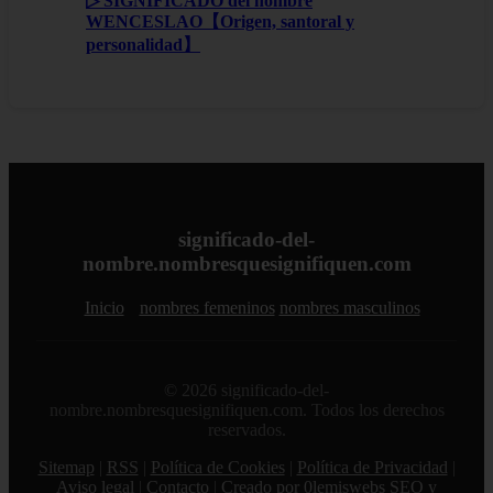
▷ SIGNIFICADO del nombre
WENCESLAO【Origen, santoral y
personalidad】
significado-del-
nombre.nombresquesignifiquen.com
Inicio
nombres femeninos
nombres masculinos
© 2026 significado-del-
nombre.nombresquesignifiquen.com. Todos los derechos
reservados.
Sitemap
|
RSS
|
Política de Cookies
|
Política de Privacidad
|
Aviso legal
|
Contacto
|
Creado por 0lemiswebs SEO y