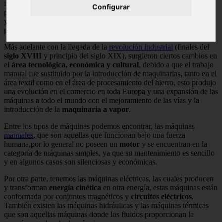
inventos tales como
máquinas de aire
(planeador, hélice y
Configurar
paracaida)
maquinas de tierra
(automovil, puente,grúa y bicicleta)
y
máquinas de agua
(barco de palas y traje de buzo) las cuales aún
persiste con ciertas modificaciones en la
actualidad
.
Más adelante con la llegada de la
revolución industrial
(finales del
siglo XVIII
y principio del siglo XIX), surgieron ciertos cambios en
el
área tecnológica, económica y cultural
, debido a que el trabajo
manual fue sustituido por la introducción de maquinarias, tanto en el
área textil como en el área de procesamiento del hierro, esto produjo
una evolución en el comercio en toda Europa y una expansión de las
máquinas a todo el mundo con el mejoramiento de las vías y la
introducción de la
maquinaria a vapor
.
Entre los tipos de máquinas podemos encontrar, las máquinas
manuales
, que son aquellas que funcionan bajo una fuerza
humana,por lo general no poseen un
motor
y se encuentran en la
categoría de máquinas simples, ya que su mantenimiento es sencillo
y en algunos casos son silenciosas y económicas.
Por otra parte, tenemos las máquinas eléctricas, las cuales producen
y transforman
energía cinética
en otra energía, estas máquinas están
conformada por conjuntos magnéticos y
circuitos eléctricos
.
También existen las máquinas hidráulicas y las máquinas térmicas
que son aquellas máquinas donde los fluidos proporcionan la