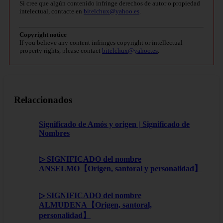
Si cree que algún contenido infringe derechos de autor o propiedad
intelectual, contacte en
bitelchux@yahoo.es
.
Copyright notice
If you believe any content infringes copyright or intellectual
property rights, please contact
bitelchux@yahoo.es
.
Relaccionados
Significado de Amós y origen | Significado de
Nombres
▷ SIGNIFICADO del nombre
ANSELMO【Origen, santoral y personalidad】
▷ SIGNIFICADO del nombre
ALMUDENA【Origen, santoral,
personalidad】