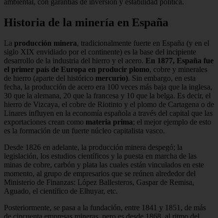
ambiental, con garantías de inversión y estabilidad política.
Historia de la minería en España
La
producción minera
, tradicionalmente fuerte en España (y en el
siglo XIX envidiado por el continente) es la base del incipiente
desarrollo de la industria del hierro y el acero.
En 1877, España fue
el primer país de Europa en producir plomo
, cobre y minerales
de hierro (aparte del histórico
mercurio
)
. Sin embargo, en esta
fecha, la producción de acero era 100 veces más baja que la inglesa,
30 que la alemana, 20 que la francesa y 10 que la belga. Es decir, el
hierro de Vizcaya, el cobre de Riotinto y el plomo de Cartagena o de
Linares influyen en la economía española a través del capital que las
exportaciones crean como
materia prima
; el mejor ejemplo de esto
es la formación de un fuerte núcleo capitalista vasco.
Desde 1826 en adelante, la producción minera despegó; la
legislación, los estudios científicos y la puesta en marcha de las
minas de cobre, carbón y plata las cuales están vinculados en este
momento, al grupo de empresarios que se reúnen alrededor del
Ministerio de Finanzas: López Ballesteros, Gaspar de Remisa,
Aguado, el científico de Elhuyar, etc.
Posteriormente, se pasa a la fundación, entre 1841 y 1851, de más
de cincuenta empresas mineras, pero es desde 1868, al ritmo del