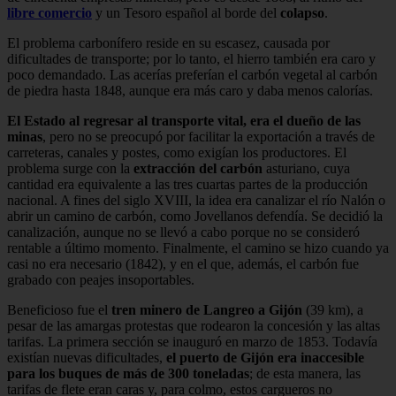
libre comercio
y un Tesoro español al borde del
colapso
.
El problema carbonífero reside en su escasez, causada por
dificultades de transporte; por lo tanto, el hierro también era caro y
poco demandado. Las acerías preferían el carbón vegetal al carbón
de piedra hasta 1848, aunque era más caro y daba menos calorías.
El Estado al regresar al transporte vital, era el dueño de las
minas
, pero no se preocupó por facilitar la exportación a través de
carreteras, canales y postes, como exigían los productores. El
problema surge con la
extracción del carbón
asturiano, cuya
cantidad era equivalente a las tres cuartas partes de la producción
nacional. A fines del siglo XVIII, la idea era canalizar el río Nalón o
abrir un camino de carbón, como Jovellanos defendía. Se decidió la
canalización, aunque no se llevó a cabo porque no se consideró
rentable a último momento. Finalmente, el camino se hizo cuando ya
casi no era necesario (1842), y en el que, además, el carbón fue
grabado con peajes insoportables.
Beneficioso fue el
tren minero de Langreo a Gijón
(39 km), a
pesar de las amargas protestas que rodearon la concesión y las altas
tarifas. La primera sección se inauguró en marzo de 1853. Todavía
existían nuevas dificultades,
el puerto de Gijón era inaccesible
para los buques de más de 300 toneladas
; de esta manera, las
tarifas de flete eran caras y, para colmo, estos cargueros no