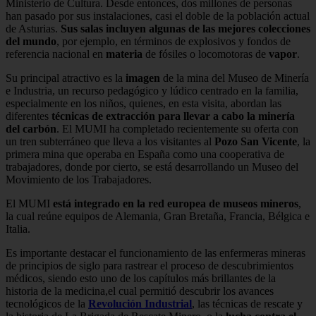
Ministerio de Cultura. Desde entonces, dos millones de personas
han pasado por sus instalaciones, casi el doble de la población actual
de Asturias.
Sus salas incluyen algunas de las mejores colecciones
del mundo
, por ejemplo, en términos de explosivos y fondos de
referencia nacional en
materia
de fósiles o locomotoras de
vapor
.
Su principal atractivo es la
imagen
de la mina del Museo de Minería
e Industria, un recurso pedagógico y lúdico centrado en la familia,
especialmente en los niños, quienes, en esta visita, abordan las
diferentes
técnicas de extracción para llevar a cabo la minería
del carbón
. El MUMI ha completado recientemente su oferta con
un tren subterráneo que lleva a los visitantes al
Pozo San Vicente
, la
primera mina que operaba en España como una cooperativa de
trabajadores, donde por cierto, se está desarrollando un Museo del
Movimiento de los Trabajadores.
El MUMI
está integrado en la red europea de museos mineros
,
la cual reúne equipos de Alemania, Gran Bretaña, Francia, Bélgica e
Italia.
Es importante destacar el funcionamiento de las enfermeras mineras
de principios de siglo para rastrear el proceso de descubrimientos
médicos, siendo esto uno de los capítulos más brillantes de la
historia de la medicina,el cual permitió descubrir los avances
tecnológicos de la
Revolución Industrial
, las técnicas de rescate y