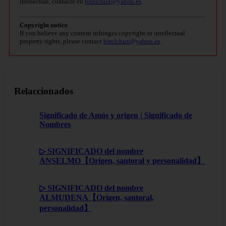
intelectual, contacte en
bitelchux@yahoo.es
.
Copyright notice
If you believe any content infringes copyright or intellectual
property rights, please contact
bitelchux@yahoo.es
.
Relaccionados
Significado de Amós y origen | Significado de
Nombres
▷ SIGNIFICADO del nombre
ANSELMO【Origen, santoral y personalidad】
▷ SIGNIFICADO del nombre
ALMUDENA【Origen, santoral,
personalidad】