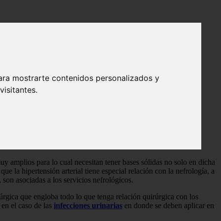
ara mostrarte contenidos personalizados y
isitantes.
a medicina abarca tanto la prevención como el análisis anatómico,,
e quiere decir riñón y también del sufijo “logía” que quiere decir
muy amplios para lo cual necesitan tener bases sólidas no solo en dicha
que la hipertensión arterial tiene especial relación con la nefrología, a
, son asociadas a los servicios nefrológicos.
rúrgica que engloba todo lo que tenga relación quirúrgica con los
 en el caso de las
infecciones urinarias
en donde se deben aplicar en