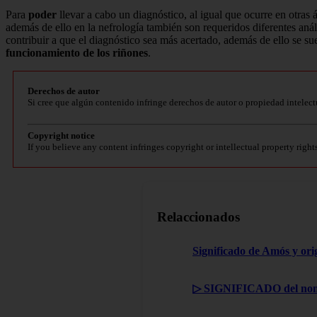
Para
poder
llevar a cabo un diagnóstico, al igual que ocurre en otras á
además de ello en la nefrología también son requeridos diferentes anál
contribuir a que el diagnóstico sea más acertado, además de ello se su
funcionamiento de los riñones
.
Derechos de autor
Si cree que algún contenido infringe derechos de autor o propiedad intelect
Copyright notice
If you believe any content infringes copyright or intellectual property right
Relaccionados
Significado de Amós y ori
▷ SIGNIFICADO del nom