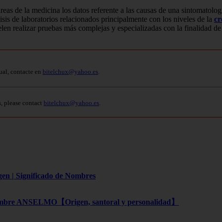
reas de la medicina los datos referente a las causas de una sintomatologí
isis de laboratorios relacionados principalmente con los niveles de la
cr
elen realizar pruebas más complejas y especializadas con la finalidad d
ual, contacte en
bitelchux@yahoo.es
.
s, please contact
bitelchux@yahoo.es
.
gen | Significado de Nombres
bre ANSELMO【Origen, santoral y personalidad】