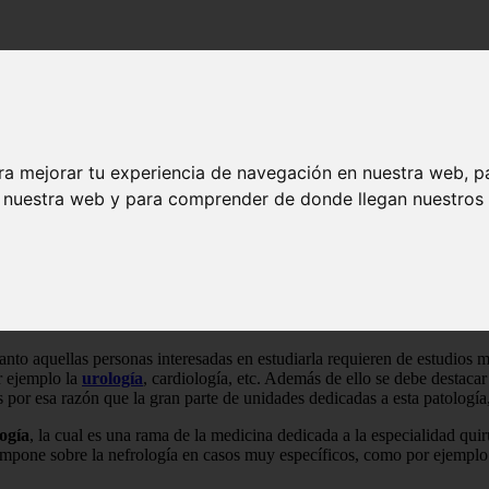
ra mejorar tu experiencia de navegación en nuestra web, p
n nuestra web y para comprender de donde llegan nuestros v
tudio de la función y las estructuras de los riñones
, dicha rama de l
ogías que afecten a los riñones. Su nombre deriva de griego “nephrós” qu
 tanto aquellas personas interesadas en estudiarla requieren de estudios 
r ejemplo la
urología
, cardiología, etc. Además de ello se debe destacar 
es por esa razón que la gran parte de unidades dedicadas a esta patología
logía
, la cual es una rama de la medicina dedicada a la especialidad qui
 impone sobre la nefrología en casos muy específicos, como por ejemplo