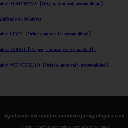
bre ALMUDENA【Origen, santoral, personalidad】
ignificado de Nombres
bre LEÓN【Origen, santoral y personalidad】
bre JARED【Origen, santoral y personalidad】
mbre WENCESLAO【Origen, santoral y personalidad】
significado-del-nombre.nombresquesignifiquen.com
Inicio
nombres femeninos
nombres masculinos