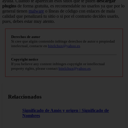
ayuda. Cuando te aparezcan esos sitios que te piden
descargar
plugins
de forma gratuita, es recomendable no usarlos ya que por lo
general tienen
malware
o líneas de código con enlaces de mala
calidad que penalizará tu sitio o si por el contrario decides usarlo,
pues, debes estar muy atento.
Derechos de autor
Si cree que algún contenido infringe derechos de autor o propiedad
intelectual, contacte en
bitelchux@yahoo.es
.
Copyright notice
If you believe any content infringes copyright or intellectual
property rights, please contact
bitelchux@yahoo.es
.
Relaccionados
Significado de Amós y origen | Significado de
Nombres