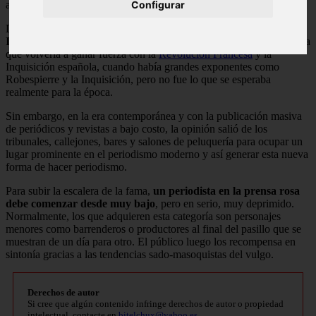
antes mencionado.
Configurar
Durante mucho
tiempo
,
la Rose Press fue censurada por la
Iglesia Católica hasta después del siglo XIV
, sin embargo, se creía
que volvería a ganar fuerza con la
Revolución Francesa
y la
Inquisición española, cuando había grandes exponentes como
Robespierre y la Inquisición, pero no fue lo que se esperaba
realmente para la época.
Sin embargo, en la era contemporánea y con la publicación masiva
de periódicos y revistas a bajo costo, la opinión salió de los
tribunales, callejones, bares y salones de peluquería para ocupar un
lugar prominente en el periodismo moderno y así generar esta nueva
forma de hacer periodismo.
Para subir la escalera de la fama,
un periodista en la prensa rosa
debe comenzar desde muy bajo
, pero en serio, muy deprimido.
Normalmente, los que adquieren esta categoría son personajes
menores como barrenderos o productores al final del pasillo que se
muestran de un día para otro. El público luego los recompensa en
sintonía gracias a las tendencias sado-masoquistas del vulgo.
Derechos de autor
Si cree que algún contenido infringe derechos de autor o propiedad
intelectual, contacte en
bitelchux@yahoo.es
.