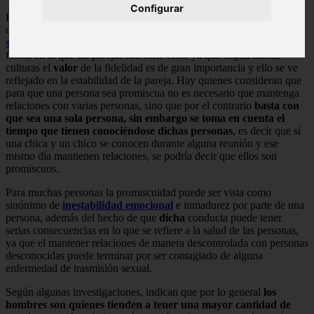
Configurar
El hecho de que se mencione la palabra promiscuidad en cualquier
contexto, generalmente está asociado a algún hecho negativo,
sobretodo
en aquellas culturas en donde la
monogamia
es la única
forma en la que las parejas son bien vista, ya que según dichas
culturas el
valor
de la fidelidad es de gran importancia y ello se ve
reflejado en la estabilidad de la pareja. Hay quienes consideran que
para que una persona sea promiscua no es necesario que mantenga
relaciones con varias personas, sino que por el contrario
basta con
que sea una sola persona, sin embargo se toma en cuenta el
tiempo que tienen conociéndose dichas personas
, es decir que si
una chica y un chico se conocen durante alguna reunión y ese
mismo día mantienen relaciones, se podría decir que ellos son
promiscuos.
Para muchas personas la promiscuidad puede ser vista como
sinónimo de
inestabilidad emocional
e inmadurez por parte de una
persona, además del hecho de que
dicha
conducta puede tener
serias consecuencias en lo que se refiere a la salud de las personas,
ya que el mantener relaciones de manera descontrolada con personas
desconocidas puede terminar por ser contagiado de alguna
enfermedad de trasmisión sexual.
Según algunas investigaciones, indican que por lo general
los
hombres son quienes tienden a tener una mayor cantidad de