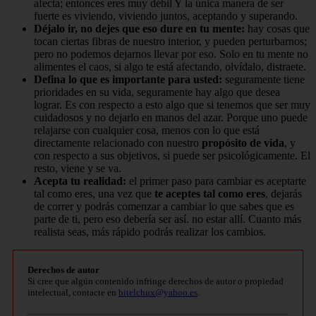
afecta; entonces eres muy débil Y la única manera de ser
fuerte es viviendo, viviendo juntos, aceptando y superando.
Déjalo ir, no dejes que eso dure en tu mente:
hay cosas que
tocan ciertas fibras de nuestro interior, y pueden perturbarnos;
pero no podemos dejarnos llevar por eso. Solo en tu mente no
alimentes el caos, si algo te está afectando, olvídalo, distraete.
Defina lo que es importante para usted:
seguramente tiene
prioridades en su vida, seguramente hay algo que desea
lograr. Es con respecto a esto algo que si tenemos que ser muy
cuidadosos y no dejarlo en manos del azar. Porque uno puede
relajarse con cualquier cosa, menos con lo que está
directamente relacionado con nuestro
propósito de vida
, y
con respecto a sus objetivos, si puede ser psicológicamente. El
resto, viene y se va.
Acepta tu realidad:
el primer paso para cambiar es aceptarte
tal como eres, una vez que
te aceptes tal como eres
, dejarás
de correr y podrás comenzar a cambiar lo que sabes que es
parte de ti, pero eso debería ser así. no estar allí. Cuanto más
realista seas, más rápido podrás realizar los cambios.
Derechos de autor
Si cree que algún contenido infringe derechos de autor o propiedad
intelectual, contacte en
bitelchux@yahoo.es
.