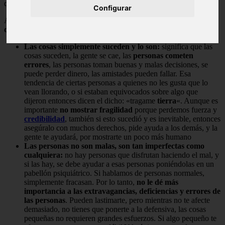
que pueda ser objetado a nivel social.
Configurar
A continuación
5 claves para transformar los comportamientos
de psicorígidas.
Las cosas simplemente suceden y lo son:
significa que las
cosas suceden, la gente se cae, las
personas cometen
errores
, las personas toman buenas y malas decisiones, se
puede perder dinero, las amistades pueden fallar. Esa
tendencia de ciertas personas a quienes no les gusta que lo
vean llorando, o si estaban equivocados sobre algo que
dijeron entonces dicen el dicho: «tragame
tierra
«. Aunque es
importante
no mostrar fragilidad
porque perdemos fuerza y
credibilidad
, también si esto sucedió y es inevitable, entonces
asegúralo con muchos derechos, pide ayuda a los demás, y la
gente te ayudará, por mostrarte un poco más humano
Las personas no son malas, son tan imperfectas como
cualquiera:
no hay personas que disfrutan haciendo el mal, y
si las hay, se debe ayudar a esas personas poniéndolas en un
pabellón psiquiátrico. Si hablamos de personas normales,
simplemente fracasan. Por lo tanto,
no le dé más
importancia a las extravagancias, deficiencias y errores de
las personas
. Pueden lastimarte, pero mientras no te afecte
demasiado, no tienes que ponerte a la defensiva, las cosas
pequeñas no requieren grandes esfuerzos. Si algo pequeño te