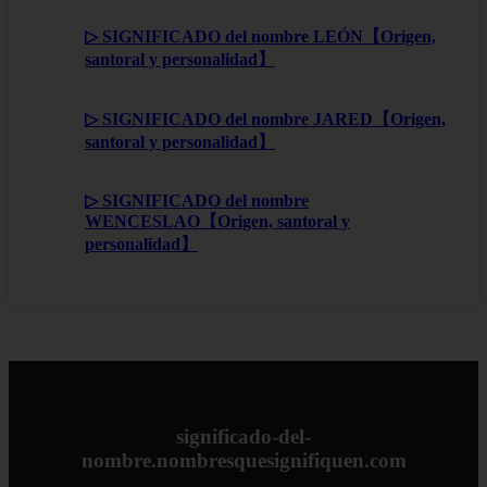
▷ SIGNIFICADO del nombre LEÓN【Origen,
santoral y personalidad】
▷ SIGNIFICADO del nombre JARED【Origen,
santoral y personalidad】
▷ SIGNIFICADO del nombre
WENCESLAO【Origen, santoral y
personalidad】
significado-del-
nombre.nombresquesignifiquen.com