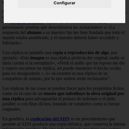
etimología, replicarse es replicarse.
Configurar
Se utiliza en la argumentación
para contradecir los dichos de otro
,
exponiendo razones bien fundadas, o contra argumentos. Ejemplos:
«El
abogado defensor
replicó las declaraciones del fiscal
presentando pruebas que desestimaron las acusaciones» o «La
respuesta del
alumno
a su maestro fue tan bien fundada que todo el
mundo estaba asombrado, y el maestro debería haber accedido y
felicitarlo».
Una réplica es también una
copia o reproducción de algo
, por
ejemplo: «Esta
imagen
es una réplica perfecta del original, nadie se
daría cuenta si la reemplazó», «Perdí el anillo que mi esposo me dio
y espero encontrar un réplica, así puedo mantener el hecho oculto
para no desagradarlo «, o» su examen es una réplica de su
compañero de asiento, por lo que ambos serán rechazados”.
Las réplicas de las cosas se pueden hacer para los propósitos lícitos,
como en el caso de un
museo que substituye la obra original por
una réplica
para salvaguardar el pedazo de ladrones o el daño
posible; o con fines ilícitos, tratando de venderlos como si fueran
originales.
En genética, la
replicación del ADN
es un procedimiento que
permite al ADN producir una copia idéntica, que conserva la misma