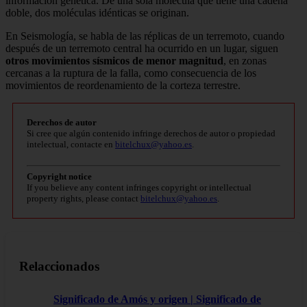
información genética. De una sola molécula que tiene una cadena
doble, dos moléculas idénticas se originan.
En Seismología, se habla de las réplicas de un terremoto, cuando
después de un terremoto central ha ocurrido en un lugar, siguen
otros movimientos sísmicos de menor magnitud
, en zonas
cercanas a la ruptura de la falla, como consecuencia de los
movimientos de reordenamiento de la corteza terrestre.
Derechos de autor
Si cree que algún contenido infringe derechos de autor o propiedad
intelectual, contacte en
bitelchux@yahoo.es
.
Copyright notice
If you believe any content infringes copyright or intellectual
property rights, please contact
bitelchux@yahoo.es
.
Relaccionados
Significado de Amós y origen | Significado de