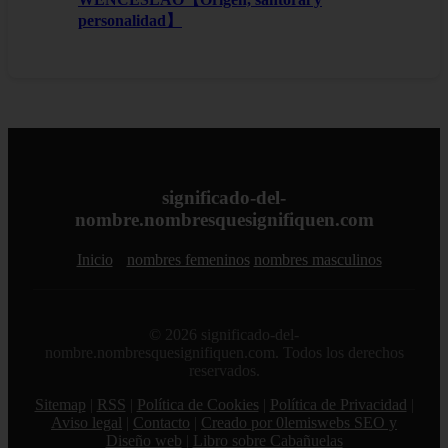
personalidad】
significado-del-
nombre.nombresquesignifiquen.com
Inicio
nombres femeninos
nombres masculinos
© 2026 significado-del-
nombre.nombresquesignifiquen.com. Todos los derechos
reservados.
Sitemap
|
RSS
|
Política de Cookies
|
Política de Privacidad
|
Aviso legal
|
Contacto
|
Creado por 0lemiswebs SEO y
Diseño web
|
Libro sobre Cabañuelas