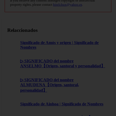
If you believe any content infringes copyright or intellectual
property rights, please contact
bitelchux@yahoo.es
.
Relaccionados
Significado de Amós y origen | Significado de
Nombres
▷ SIGNIFICADO del nombre
ANSELMO【Origen, santoral y personalidad】
▷ SIGNIFICADO del nombre
ALMUDENA【Origen, santoral,
personalidad】
Significado de Ainhoa | Significado de Nombres