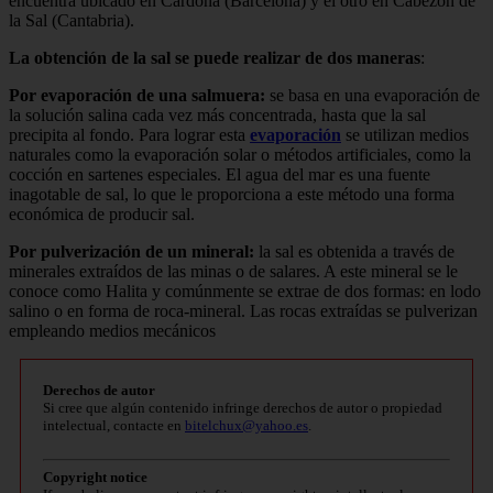
encuentra ubicado en Cardona (Barcelona) y el otro en Cabezón de
la Sal (Cantabria).
La obtención de la sal se puede realizar de dos maneras
:
Por evaporación de una salmuera:
se basa en una evaporación de
la solución salina cada vez más concentrada, hasta que la sal
precipita al fondo. Para lograr esta
evaporación
se utilizan medios
naturales como la evaporación solar o métodos artificiales, como la
cocción en sartenes especiales. El agua del mar es una fuente
inagotable de sal, lo que le proporciona a este método una forma
económica de producir sal.
Por pulverización de un mineral:
la sal es obtenida a través de
minerales extraídos de las minas o de salares. A este mineral se le
conoce como Halita y comúnmente se extrae de dos formas: en lodo
salino o en forma de roca-mineral. Las rocas extraídas se pulverizan
empleando medios mecánicos
Derechos de autor
Si cree que algún contenido infringe derechos de autor o propiedad
intelectual, contacte en
bitelchux@yahoo.es
.
Copyright notice