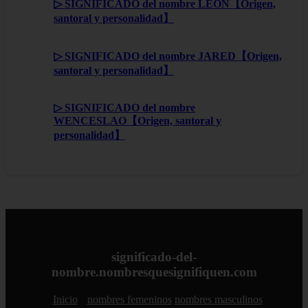
▷ SIGNIFICADO del nombre LEÓN【Origen,
santoral y personalidad】
▷ SIGNIFICADO del nombre JARED【Origen,
santoral y personalidad】
▷ SIGNIFICADO del nombre
WENCESLAO【Origen, santoral y
personalidad】
significado-del-
nombre.nombresquesignifiquen.com
Inicio
nombres femeninos
nombres masculinos