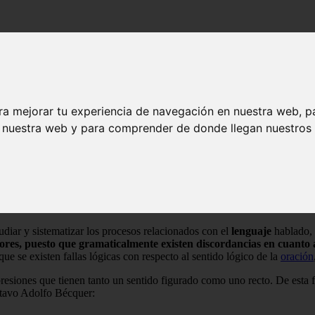
ra mejorar tu experiencia de navegación en nuestra web, p
n nuestra web y para comprender de donde llegan nuestros v
 menos dos términos de una oración,
se encarga de relacionarlos con 
s expertos, este tipo de práctica le
da prioridad al “eso” del mensaje
e se definen por la supresión de elementos lingüísticos que, en teoría, 
tudiar y sistematizar los procesos relacionados con el
lenguaje
hablado, 
rores, puesto que gramaticalmente existen discordancias en cuanto
que se existen fallas lógicas con respecto al sentido lógico de la
oración
expresiones que tienen tanto un sentido figurado como uno recto. De est
ustavo Adolfo Bécquer: