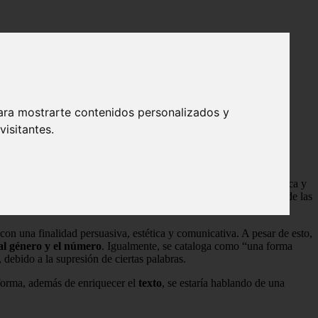
ara mostrarte contenidos personalizados y
isitantes.
respecto al número y al género
, haciendo especial uso de la lógica y
y no a lo que realmente quiere ser transmitido. Esta forma parte de las
son necesarios para la construcción de la
unidad
.
con una finalidad persuasiva, estética y comunicativa. A pesar de esto,
 al género y el número
. Igualmente, se cataloga como “una forma
, debido a la supresión de ciertas palabras.
a forma, además de enriquecer el
texto
, se estaría hablando de una