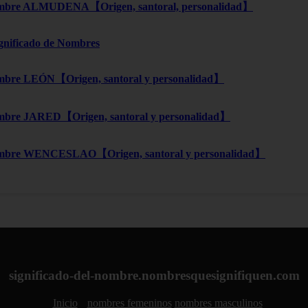
bre ALMUDENA【Origen, santoral, personalidad】
ignificado de Nombres
bre LEÓN【Origen, santoral y personalidad】
bre JARED【Origen, santoral y personalidad】
mbre WENCESLAO【Origen, santoral y personalidad】
significado-del-nombre.nombresquesignifiquen.com
Inicio
nombres femeninos
nombres masculinos