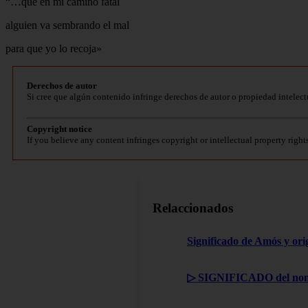
“…que en mi camino fatal
alguien va sembrando el mal
para que yo lo recoja»
Derechos de autor
Si cree que algún contenido infringe derechos de autor o propiedad intelect
Copyright notice
If you believe any content infringes copyright or intellectual property right
Relaccionados
Significado de Amós y ori
▷ SIGNIFICADO del nom