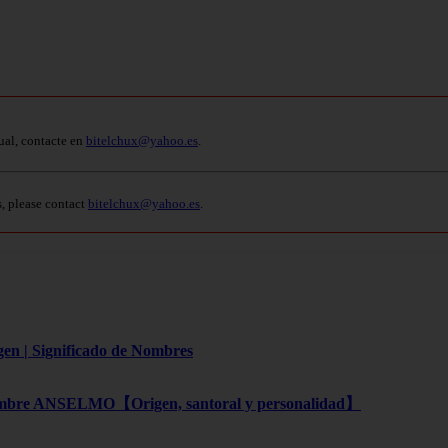
ual, contacte en
bitelchux@yahoo.es
.
s, please contact
bitelchux@yahoo.es
.
gen | Significado de Nombres
bre ANSELMO【Origen, santoral y personalidad】