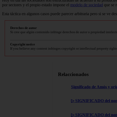
Hoy en día las sociedades son estructuradas de acuerdo a su producti
por sectores y el propio estado impone el
modelo de sociedad
que se r
Esta táctica en algunos casos puede parecer arbitraria pero si se ve des
Derechos de autor
Si cree que algún contenido infringe derechos de autor o propiedad intelect
Copyright notice
If you believe any content infringes copyright or intellectual property right
Relaccionados
Significado de Amós y ori
▷ SIGNIFICADO del nom
▷ SIGNIFICADO del nom