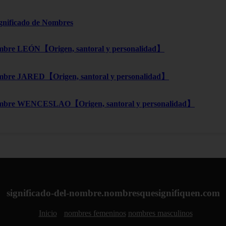
ignificado de Nombres
bre LEÓN【Origen, santoral y personalidad】
bre JARED【Origen, santoral y personalidad】
mbre WENCESLAO【Origen, santoral y personalidad】
significado-del-nombre.nombresquesignifiquen.com
Inicio
nombres femeninos
nombres masculinos