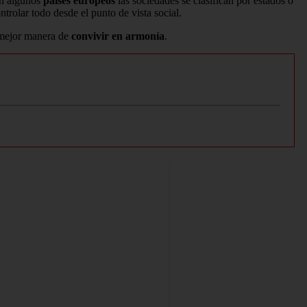
en algunos
países europeos
las sociedades se clasifican por estados o
ntrolar todo desde el punto de vista social.
 mejor manera de
convivir en armonía
.