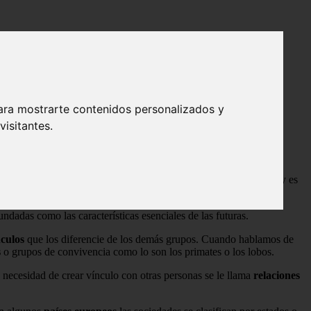
ara mostrarte contenidos personalizados y
isitantes.
edad (si hablamos de personas) tiene una
característica esencial
y es
fundadas como las características esenciales de las futuras.
nculos
que los diferencie de los demás grupos. Cuando hablamos de
s
o grupos de convivencia como lo son los primates o los lobos.
la necesidad de crear vínculo con otras personas se le llama
relaciones