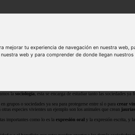
ra mejorar tu experiencia de navegación en nuestra web, p
n nuestra web y para comprender de donde llegan nuestros v
teractúan entre sí y que tienen perspectivas de
vida comunes
. La soci
amos la
sociología
, esta se encarga de estudiar tanto las sociedades ya 
en grupos o sociedades ya sea para protegerse entre sí o para
crear ví
otras especies vivientes un ejemplo son los animales que crean
jauría
ntas importantes como lo es la
expresión oral
y la expresión escrita, y 