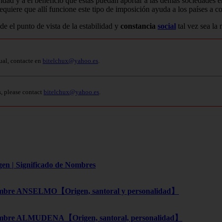
vidad y a el beneficio que estas puedan aportar a las demás sociedades 
equiere que allí funcione este tipo de imposición ayuda a los países a co
de el punto de vista de la estabilidad y
constancia
social
tal vez sea la
ual, contacte en
bitelchux@yahoo.es
.
s, please contact
bitelchux@yahoo.es
.
gen | Significado de Nombres
bre ANSELMO【Origen, santoral y personalidad】
bre ALMUDENA【Origen, santoral, personalidad】