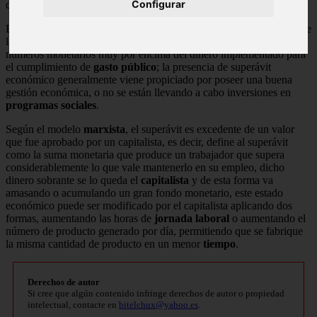
Configurar
describirá como
“déficit económico”
.
El
superávit estatal
, es logrado cuando los ingresos provenientes de
las
empresas públicas
, impuestos y afines, se encuentran en
números monetarios muy por encima del dinero implementado para
el cumplimiento de
gasto público
; la presencia de superávit
económico generalmente viene propiciado por poseer una buena
gestión económica, o no se están llevando a cabo inversiones en
programas sociales
.
Según el modelo
marxista
, el superávit es excedente de un valor
que fue aprobado por un capitalista, es decir, define al superávit
como la suma monetaria que produce un trabajador que supera
considerablemente lo que vale mantenerlo en su empleo, dicho
dinero sobrante se lo queda el
capitalista
y de esta forma va
amasando o acumulando un gran fondo monetario, este estado
económico puede ser modificado por el capitalista aplicando dos
formas, aumentando las horas de
jornada laboral
o aumentando el
número de producto generado por día, permitiendo que se fabrique
la misma cantidad de producto en un menor
tiempo
.
Derechos de autor
Si cree que algún contenido infringe derechos de autor o propiedad
intelectual, contacte en
bitelchux@yahoo.es
.