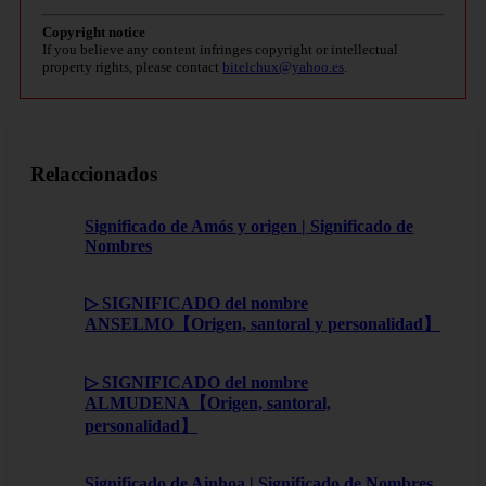
Copyright notice
If you believe any content infringes copyright or intellectual
property rights, please contact
bitelchux@yahoo.es
.
Relaccionados
Significado de Amós y origen | Significado de
Nombres
▷ SIGNIFICADO del nombre
ANSELMO【Origen, santoral y personalidad】
▷ SIGNIFICADO del nombre
ALMUDENA【Origen, santoral,
personalidad】
Significado de Ainhoa | Significado de Nombres