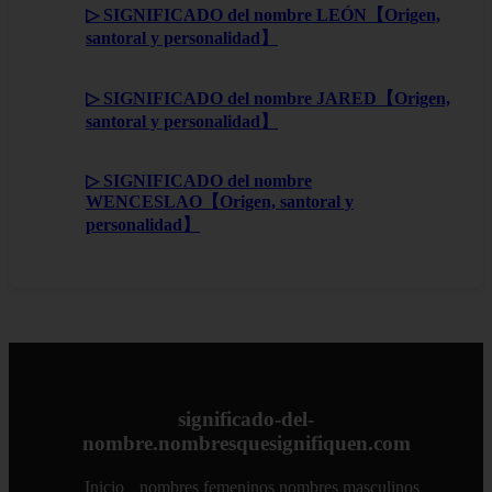
▷ SIGNIFICADO del nombre LEÓN【Origen,
santoral y personalidad】
▷ SIGNIFICADO del nombre JARED【Origen,
santoral y personalidad】
▷ SIGNIFICADO del nombre
WENCESLAO【Origen, santoral y
personalidad】
significado-del-
nombre.nombresquesignifiquen.com
Inicio
nombres femeninos
nombres masculinos