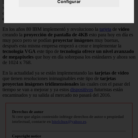
Configurar
Las
tarjetas de video
no solo funcionan en computadoras también
son parte fundamental de las consolas de
juego (videojuegos)
y
entre sus
funciones
también se utilizan para la
sintonía de los
canales en un televisor
.
En los años 80 IBM implementó y revoluciono la
tarjeta
de
video
creando la
proyección de pantalla de 4KB
esto para hoy en día es
muy poco pero se podían
proyectar imágenes
muy buenas,
después esta misma empresa empezó a crear e implementar la
tecnología VGA
este tipo de
tecnología ofrece un nivel avanzado
de megapixeles
que hoy en día sobrepasa los estándares y ahora son
de 1024 x 768.
En la actualidad ya se están implementando las
tarjetas de video
que tienen resoluciones inimaginables este tipo de
tarjetas
proyectan imágenes tridimensionales
las cuales con el pasar del
tiempo se van a mejorar y ya estos
dispositivos
futuristas están
encaminados y su salida al mercado no pasará del 2016.
Derechos de autor
Si cree que algún contenido infringe derechos de autor o propiedad
intelectual, contacte en
bitelchux@yahoo.es
.
Copyright notice