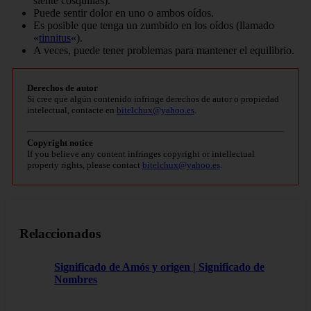
siente cosquillas).
Puede sentir dolor en uno o ambos oídos.
Es posible que tenga un zumbido en los oídos (llamado
«
tinnitus
«).
A veces, puede tener problemas para mantener el equilibrio.
Derechos de autor
Si cree que algún contenido infringe derechos de autor o propiedad
intelectual, contacte en
bitelchux@yahoo.es
.
Copyright notice
If you believe any content infringes copyright or intellectual
property rights, please contact
bitelchux@yahoo.es
.
Relaccionados
Significado de Amós y origen | Significado de
Nombres