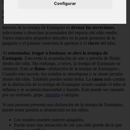
hecho de hueso.
Configurar
La
función principal de la trompa de Eustaquio es ventilar el
espacio del oído medio
, asegurándose de que su presión se
mantenga cerca de la presión del aire ambiente normal. La segunda
función de la trompa de Eustaquio es
drenar las secreciones
,
infecciones o desechos acumulados del espacio del oído medio.
Varios músculos pequeños ubicados en la parte posterior de la
garganta y el paladar controlan la apertura y el
cierre
del tubo.
Al
estornudar, tragar o bostezar, se abre la trompa de
Eustaquio
. Esto evita la acumulación de aire y presión de fluido
dentro del oído. Sin embargo, a veces, la trompa de Eustaquio se
obstruye. Esto se
llama
«disfunción de la trompa de Eustaquio».
Cuando esto sucede, los sonidos se amortiguan y se siente presión
dentro del oído. También puedes sentir dolor. La
causa
más común
de la disfunción de la trompa de Eustaquio ocurre cuando el tubo se
inflama y se acumula mucosidad o líquido. Esto puede ser causado
por un resfriado, gripe,
sinusitis
o alergias.
Si una persona presenta una disfunción de la trompa de Eustaquio,
puede sentir presión u obstrucción en los oídos.
Los sonidos pueden parecer apagados.
Puede tener una sensación de clic (un niño puede decir que