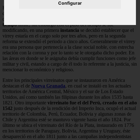
Configurar
Este
organismo
,
se encontraba liderado por el cargo de virrey
,
quien fuera el máximo representante del rey en el nuevo territorio,
dicho título en sus inicios era un cargo permanente sin lapsos de
tiempo
límite, sin embargo con el paso del tiempo se fue
modificando, en una primera
instancia
se decidió establecer que el
virrey estaría en el cargo solo por tres años, pero en la segunda
reforma se extendió el periodo a cinco años. Generalmente el virrey
era una persona que pertenecía a la clase social noble, con estrecha
relación con la corona y por lo tanto se le otorgaba dicho poder. En
las áreas en donde se le asignaba debía cumplir funciones como jefe
militar y civil, estando a cargo de él todo lo referente a la justicia, sin
mencionar lo económico y religioso.
Entre los principales virreinatos que se instauraron en América
destacan el de
Nueva Granada
, en cual se instaló en los actuales
territorios de América Central, México y el sur de Los Estado
Unidos, así como también las filipinas durante los años 1535 hasta
1821. Otro importante
virreinato fue el del Perú, creado en el año
1542
justo después de la rendición del Imperio Inca, ocupó el actual
territorio de Colombia, Perú, Ecuador, Bolivia y algunas zonas de
Chile y Argentina esté se mantuvo vigente hasta el año 1824. Por
último se ubica el virreinato del Río de la Plata, instaurado en 1776
en los territorios de Paraguay, Bolivia, Argentina y Uruguay, éste
desapareció en el año 1811 junto a las campañas independentistas