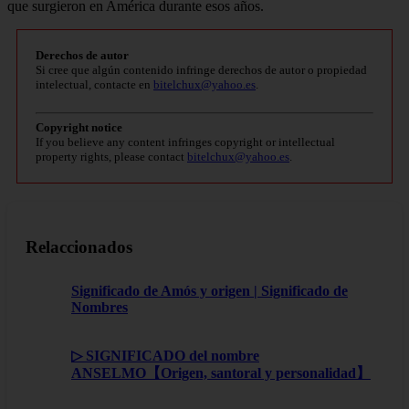
que surgieron en América durante esos años.
Derechos de autor
Si cree que algún contenido infringe derechos de autor o propiedad
intelectual, contacte en
bitelchux@yahoo.es
.
Copyright notice
If you believe any content infringes copyright or intellectual
property rights, please contact
bitelchux@yahoo.es
.
Relaccionados
Significado de Amós y origen | Significado de
Nombres
▷ SIGNIFICADO del nombre
ANSELMO【Origen, santoral y personalidad】