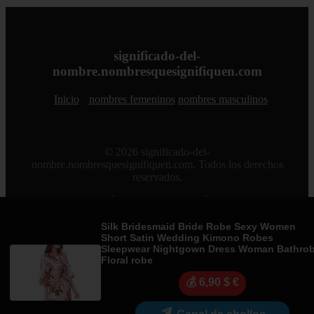
significado-del-
nombre.nombresquesignifiquen.com
Inicio
nombres femeninos
nombres masculinos
© 2026 significado-del-
nombre.nombresquesignifiquen.com. Todos los derechos
reservados.
Sitemap
|
RSS
|
Política de Cookies
|
Política de Privacidad
|
Aviso legal
|
Contacto
|
Creado por 0lemiswebs SEO y
Diseño web
|
Libro sobre Cabañuelas
Silk Bridesmaid Bride Robe Sexy Women
Short Satin Wedding Kimono Robes
Sleepwear Nightgown Dress Woman Bathro
Floral robe
💰 6,90 $ €