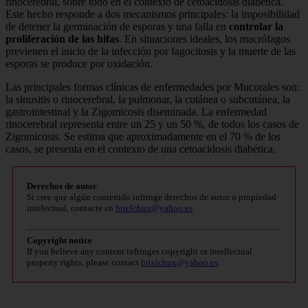
rinocerebral, sobre todo en el contexto de cetoacidosis diabética.
Este hecho responde a dos mecanismos principales: la imposibilidad
de detener la germinación de esporas y una falla en
controlar la
proliferación de las hifas
. En situaciones ideales, los macrófagos
previenen el inicio de la infección por fagocitosis y la muerte de las
esporas se produce por oxidación.
Las principales formas clínicas de enfermedades por Mucorales son:
la sinusitis o rinocerebral, la pulmonar, la cutánea o subcutánea, la
gastrointestinal y la Zigomicosis diseminada. La enfermedad
rinocerebral representa entre un 25 y un 50 %, de todos los casos de
Zigomicosis. Se estima que aproximadamente en el 70 % de los
casos, se presenta en el contexto de una cetoacidosis diabética.
Derechos de autor
Si cree que algún contenido infringe derechos de autor o propiedad
intelectual, contacte en
bitelchux@yahoo.es
.
Copyright notice
If you believe any content infringes copyright or intellectual
property rights, please contact
bitelchux@yahoo.es
.