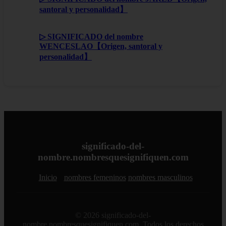
santoral y personalidad】
▷ SIGNIFICADO del nombre
WENCESLAO【Origen, santoral y
personalidad】
significado-del-
nombre.nombresquesignifiquen.com
Inicio
nombres femeninos
nombres masculinos
© 2026 significado-del-
nombre.nombresquesignifiquen.com. Todos los derechos