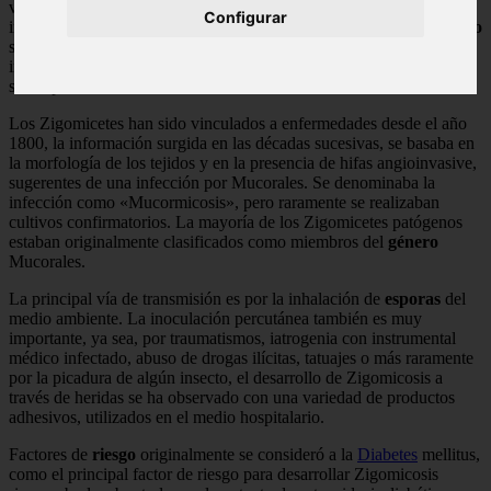
vascular aguda, rápidamente progresiva, que afecta pacientes
Configurar
inmunocomprometidos. La entomoftoromicosis suele ser un
proceso
subcutáneo crónico, lentamente progresivo que afecta a individuos
inmunocompetentes, que habitan en zonas de climas tropicales o
subtropicales.
Los Zigomicetes han sido vinculados a enfermedades desde el año
1800, la información surgida en las décadas sucesivas, se basaba en
la morfología de los tejidos y en la presencia de hifas angioinvasive,
sugerentes de una infección por Mucorales. Se denominaba la
infección como «Mucormicosis», pero raramente se realizaban
cultivos confirmatorios. La mayoría de los Zigomicetes patógenos
estaban originalmente clasificados como miembros del
género
Mucorales.
La principal vía de transmisión es por la inhalación de
esporas
del
medio ambiente. La inoculación percutánea también es muy
importante, ya sea, por traumatismos, iatrogenia con instrumental
médico infectado, abuso de drogas ilícitas, tatuajes o más raramente
por la picadura de algún insecto, el desarrollo de Zigomicosis a
través de heridas se ha observado con una variedad de productos
adhesivos, utilizados en el medio hospitalario.
Factores de
riesgo
originalmente se consideró a la
Diabetes
mellitus,
como el principal factor de riesgo para desarrollar Zigomicosis