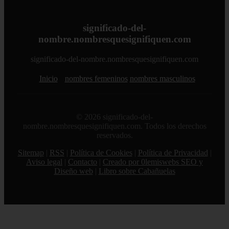
significado-del-
nombre.nombresquesignifiquen.com
significado-del-nombre.nombresquesignifiquen.com
Inicio
nombres femeninos
nombres masculinos
© 2026 significado-del-
nombre.nombresquesignifiquen.com. Todos los derechos
reservados.
Sitemap
|
RSS
|
Política de Cookies
|
Política de Privacidad
|
Aviso legal
|
Contacto
|
Creado por 0lemiswebs SEO y
Diseño web
|
Libro sobre Cabañuelas