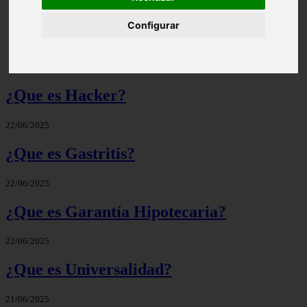
Configurar
Significado de Candela | Que significa el nombre
¿Que es Hacker?
22/06/2025
¿Que es Gastritis?
22/06/2025
¿Que es Garantía Hipotecaria?
22/06/2025
¿Que es Universalidad?
21/06/2025