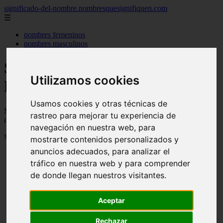
significado-del-nombre.nombresquesignifiquen.com
☰
nombres femeninos
nombres masculinos
Significado de los nombres -
Utilizamos cookies
Página 85
Usamos cookies y otras técnicas de
Significado de los nombres, su personalidad, de donde vienen y
rastreo para mejorar tu experiencia de
cuanta gente se llama así
navegación en nuestra web, para
Mostrando 2017 - 2040 de 3040 artículos
mostrarte contenidos personalizados y
anuncios adecuados, para analizar el
tráfico en nuestra web y para comprender
de donde llegan nuestros visitantes.
Aceptar
❮
❯
Rechazar