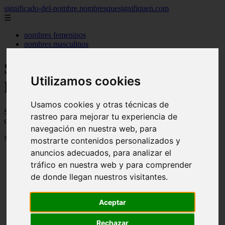
significado-del-nombre.nombresquesignifiquen.com
☰
nombres femeninos
nombres masculinos
Significado de los nombres -
Utilizamos cookies
Página 84
Usamos cookies y otras técnicas de
Significado de los nombres, su personalidad, de donde vienen y
rastreo para mejorar tu experiencia de
cuanta gente se llama así
navegación en nuestra web, para
Mostrando 1993 - 2016 de 3040 artículos
mostrarte contenidos personalizados y
anuncios adecuados, para analizar el
tráfico en nuestra web y para comprender
de donde llegan nuestros visitantes.
Aceptar
❮
❯
Rechazar