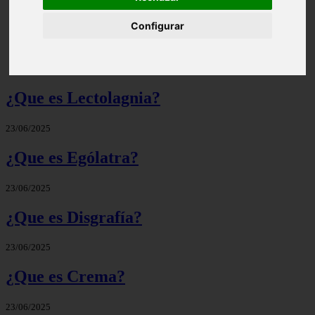
Configurar
Significado de Candela | Que significa el nombre
¿Que es Lectolagnia?
23/06/2025
¿Que es Ególatra?
23/06/2025
¿Que es Disgrafía?
23/06/2025
¿Que es Crema?
23/06/2025