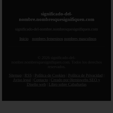
significado-del-
nombre.nombresquesignifiquen.com
significado-del-nombre.nombresquesignifiquen.com
Inicio
nombres femeninos
nombres masculinos
© 2026 significado-del-
nombre.nombresquesignifiquen.com. Todos los derechos
reservados.
Sitemap
|
RSS
|
Política de Cookies
|
Política de Privacidad
|
Aviso legal
|
Contacto
|
Creado por 0lemiswebs SEO y
Diseño web
|
Libro sobre Cabañuelas