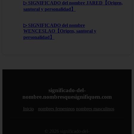
▷ SIGNIFICADO del nombre JARED【Origen,
santoral y personalidad】
▷ SIGNIFICADO del nombre
WENCESLAO【Origen, santoral y
personalidad】
significado-del-
nombre.nombresquesignifiquen.com
Inicio
nombres femeninos
nombres masculinos
© 2026 significado-del-