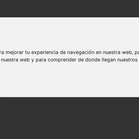
ra mejorar tu experiencia de navegación en nuestra web, p
n nuestra web y para comprender de donde llegan nuestros v
r y respirar. Este tipo de cáncer
ocurre en la garganta misma
, en el 
amiento temprano le da la mejor oportunidad de vencerlos y mantener un
: