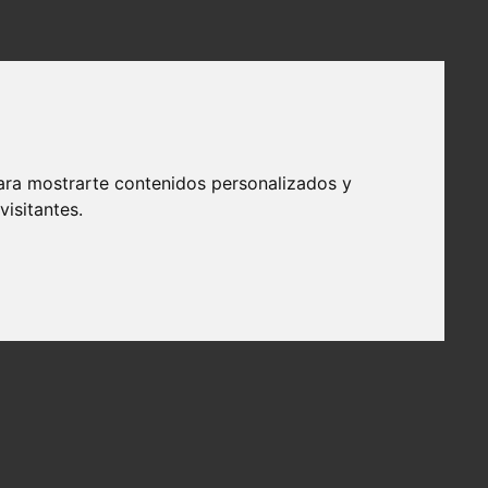
ara mostrarte contenidos personalizados y
isitantes.
tubo que comienza detrás de la nariz y termina en el cuello. Esta
a buena calidad de vida.