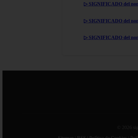
▷ SIGNIFICADO del nom
▷ SIGNIFICADO del nom
▷ SIGNIFICADO del no
© 2026 sig
Sitemap
|
RSS
|
Política de Cookies
|
Polí