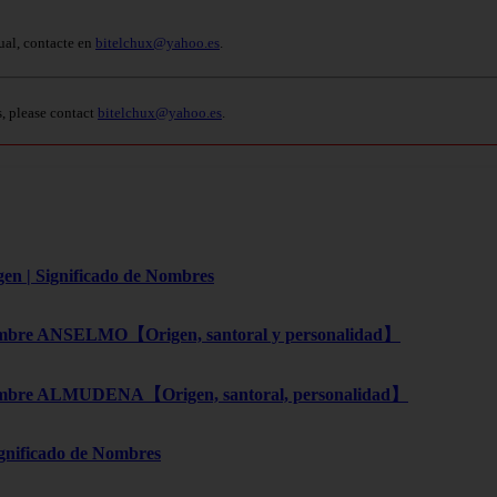
ual, contacte en
bitelchux@yahoo.es
.
s, please contact
bitelchux@yahoo.es
.
gen | Significado de Nombres
bre ANSELMO【Origen, santoral y personalidad】
bre ALMUDENA【Origen, santoral, personalidad】
ignificado de Nombres