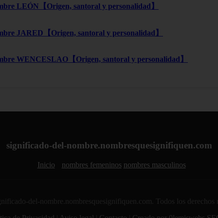
bre LEÓN【Origen, santoral y personalidad】
bre JARED【Origen, santoral y personalidad】
mbre WENCESLAO【Origen, santoral y personalidad】
significado-del-nombre.nombresquesignifiquen.com
Inicio
nombres femeninos
nombres masculinos
nificado-del-nombre.nombresquesignifiquen.com. Todos los derechos 
tica de Privacidad
|
Aviso legal
|
Contacto
|
Creado por 0lemiswebs SE