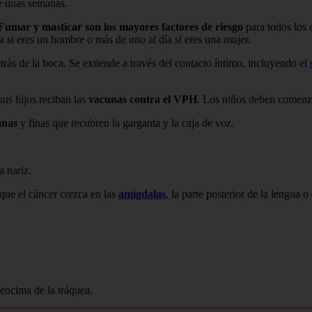
e unas semanas.
Fumar y masticar son los mayores factores de riesgo
para todos los 
ía si eres un hombre o más de uno al día si eres una mujer.
trás de la boca. Se extiende a través del contacto íntimo, incluyendo el
sus hijos reciban las
vacunas contra el VPH
. Los niños deben comenza
anas
y finas que recubren la garganta y la caja de voz.
a nariz.
 que el cáncer crezca en las
amígdalas
, la parte posterior de la lengua o
 encima de la tráquea.