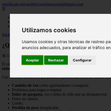
significado-del-nombre.nombresquesignifiquen.com
☰
Inicio
nombres femeninos
nombres masculinos
Utilizamos cookies
Inicio
>
nombres
>
¿Que es Cáncer de Faringe?
Usamos cookies y otras técnicas de rastreo pa
¿Que es Cáncer de Faringe?
anuncios adecuados, para analizar el tráfico e
📅 11/08/2025
Aceptar
Rechazar
Configurar
El cáncer de faringe crece en los órganos que le ayudan a tragar, habla
enfermedad
tiende a crecer rápidamente. Es por eso que recibir trat
Los síntomas frecuentes que puedes experimentar con este cáncer son
Cambios de voz
como agrietamiento o ronquera.
Problemas para tragar o respirar.
Dolor de garganta
, tos o dolor de oído que no desaparecerá.
Dolor de cabeza.
Cuello.
Pérdida de peso
inexplicable.