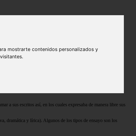
ara mostrarte contenidos personalizados y
isitantes.
de teatro, una
novela
, un concierto o un
programa de televisión
.
o algo por el estilo. Los discursos, la disertación y el artículo de
amar a sus escritos así, en los cuales expresaba de manera libre sus
va, dramática y lírica). Algunos de los tipos de ensayo son los