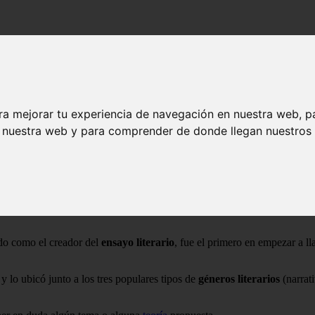
ra mejorar tu experiencia de navegación en nuestra web, p
n nuestra web y para comprender de donde llegan nuestros v
e refiere a ensayar, realizar
pruebas
o preparaciones sobre alguna obra 
género literario, que se utiliza para criticar u opinar sobre algún
libro
do como el creador del
ensayo literario
, fue el primero en empezar a ll
 y lo ubicó junto a los tres populares tipos de
géneros literarios
(narrati