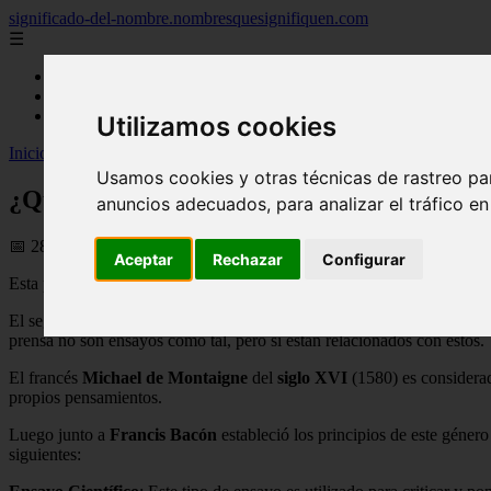
significado-del-nombre.nombresquesignifiquen.com
☰
Inicio
nombres femeninos
nombres masculinos
Utilizamos cookies
Inicio
>
nombres
>
¿Que es Ensayo?
Usamos cookies y otras técnicas de rastreo pa
¿Que es Ensayo?
anuncios adecuados, para analizar el tráfico e
📅 28/07/2025
Aceptar
Rechazar
Configurar
Esta palabra se define de dos distintas maneras, la primera es cuando s
El segundo concepto da referencia a la composición de algún ensayo de 
prensa no son ensayos como tal, pero si están relacionados con estos.
El francés
Michael de Montaigne
del
siglo XVI
(1580) es considera
propios pensamientos.
Luego junto a
Francis Bacón
estableció los principios de este género
siguientes: