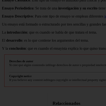
Ensayo Científico
: Este tipo de ensayo es utilizado para criticar y 
Ensayo Periodístico
: Se trata de una
investigación y su escrito
tiene
Ensayo Descriptivo
: Para este tipo de ensayo se emplean diferentes
i
Un ensayo está formado o estructurado por tres sencillas y grandes fa
La
introducción
: que es cuando se habla de que tratara el tema.
El
desarrollo
: es lo que contiene los argumentos del tema.
Y la
conclusión
: que es cuando el ensayista explica lo que quiso trans
Derechos de autor
Si cree que algún contenido infringe derechos de autor o propiedad intelect
Copyright notice
If you believe any content infringes copyright or intellectual property right
Relaccionados