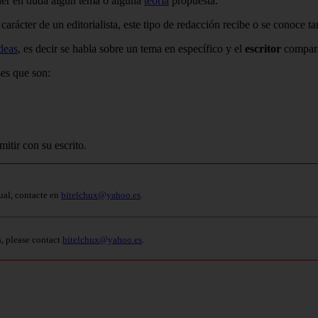
poner en duda algún tema o alguna
teoría
propuesta.
 carácter de un editorialista, este tipo de redacción recibe o se conoce 
deas
, es decir se habla sobre un tema en específico y el
escritor
compara 
ses que son:
mitir con su escrito.
ual, contacte en
bitelchux@yahoo.es
.
s, please contact
bitelchux@yahoo.es
.