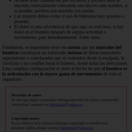
Se debe tener cuidado de que los niños y jóvenes usen la
mochila correctamente colocando una tira en cada hombro, si
es posible, prefiera una mochila con ruedas.
Las mujeres deben evitar el uso de billeteras muy grandes o
pesadas.
El dolor es una advertencia de que algo no está bien, si hay
dolor en el hombro después de alguna actividad o
movimiento, pare inmediatamente. Entre otros.
Finalmente, es importante tener en
cuenta
que los
músculos del
hombro
constituyen un intrincado
sistema
de fibras musculares
superpuestas y entrelazadas que se extienden desde la escápula, la
clavícula y las costillas hasta el húmero, desde todas las direcciones.
Esta compleja configuración se debe al hecho de que
el hombro es
la articulación con la mayor gama de movimientos
de todo el
organismo.
Derechos de autor
Si cree que algún contenido infringe derechos de autor o propiedad
intelectual, contacte en
bitelchux@yahoo.es
.
Copyright notice
If you believe any content infringes copyright or intellectual
property rights, please contact
bitelchux@yahoo.es
.