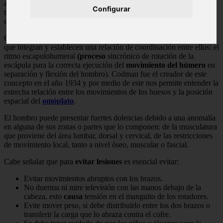
aducción (acercamiento al tronco) y abducción (lejos del tronco);
Configurar
todo esto hace posible colocar el brazo en cualquier plano del
espacio.
Cada articulación no presenta movimientos puros sino movimientos
que integran y establecen una relación de coordinación entre ellos: el
ritmo escapulohumeral
(proceso
sincrónico de rotación de la
escápula para la correcta ejecución del
movimiento del húmero
en
separación y flexión del hombro). Codman fue el creador de este
concepto en el año 1934 y por medio de este nos permite entender la
estrecha relación entre los movimientos de los huesos y la posición
espacial del
omóplato
.
El hombro puede presentar fuertes dolencias debido a una anomalía
en alguna de sus zonas o partes que lo componen: de la musculatura
que proviene del área lumbar, dorsal y cervical, de las restricciones
de movimiento local, tanto a nivel óseo, muscular o fascial.
Cabe señalar que para
evitar lesiones
es esencial evitar:
Evitar movimientos abruptos con los brazos.
No duerma ni mire televisión con las manos debajo de la
cabeza, esto
causa
tensión en el manguito de los rotadores.
Evite mover peso, si debe distribuirlo entre los dos brazos o
transferir la carga que lo abraza contra el cofre.