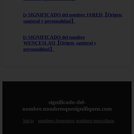
▷ SIGNIFICADO del nombre JARED【Origen,
santoral y personalidad】
▷ SIGNIFICADO del nombre
WENCESLAO【Origen, santoral y
personalidad】
significado-del-
nombre.nombresquesignifiquen.com
Inicio
nombres femeninos
nombres masculinos