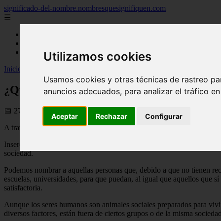
significado-del-nombre.nombresquesignifiquen.com
☰
Inicio
nombres femeninos
nombres masculinos
Utilizamos cookies
Inicio
>
nombres
>
¿Que es Inserción?
Usamos cookies y otras técnicas de rastreo pa
¿Que es Inserción?
anuncios adecuados, para analizar el tráfico e
📅 27/07/2025
Aceptar
Rechazar
Configurar
A través la palabra inserción, es posible dar cuenta de la
acción de in
Inserción tiene un uso muy frecuente a pedido de la esfera social, ya
sociedad.
Podemos nombrar a aquellas personas que, debido a que no tienen rec
escuelas, universidades, para que puedan, al igual que aquellos que sí
satisfactoria.
Aunque los seres humanos son animales sociales preparados para vivir
diversos factores, están fuera de ciertos grupos o de la misma socie