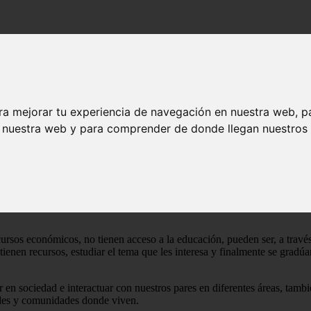
ra mejorar tu experiencia de navegación en nuestra web, p
n nuestra web y para comprender de donde llegan nuestros v
cluir una cosa en otra
, o bien de incluir a un individuo dentro un grup
 que es precisamente
a través de ella que se puede realizar la acción 
ursos económicos, no tienen acceso a la educación, pueden ser, a trav
 tienen recursos, estudiar el tema que les interesa y finalmente se gradú
 en sociedad e interactuar con nuestros pares en diferentes áreas, tam
dades y comunidades donde viven.