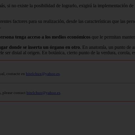
ás, si no existe la posibilidad de lograrlo, exigirá la implementación de 
erentes factores para su realización, desde las características que las p
.
persona tenga acceso a los medios económicos
que le permitan mantene
lugar donde se inserta un órgano en otro
. En anatomía, un punto de a
ele ser distal al origen. En botánica, cierto punto de la verdura, corola, e
ual, contacte en
bitelchux@yahoo.es
.
s, please contact
bitelchux@yahoo.es
.