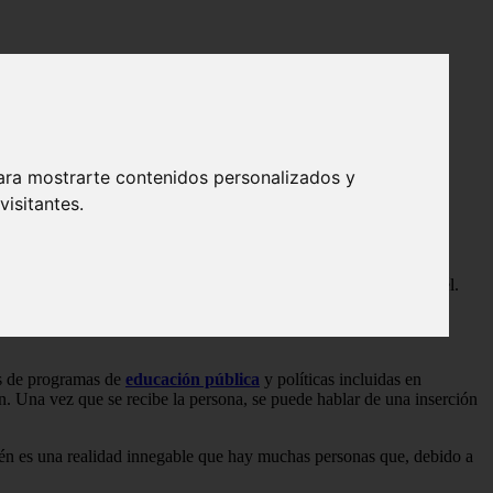
ara mostrarte contenidos personalizados y
isitantes.
o cuando este por cualquier razón aún no ha logrado ingresar en él.
de introducir a una persona en un grupo social
, comunidad,
és de programas de
educación pública
y políticas incluidas en
an. Una vez que se recibe la persona, se puede hablar de una inserción
bién es una realidad innegable que hay muchas personas que, debido a