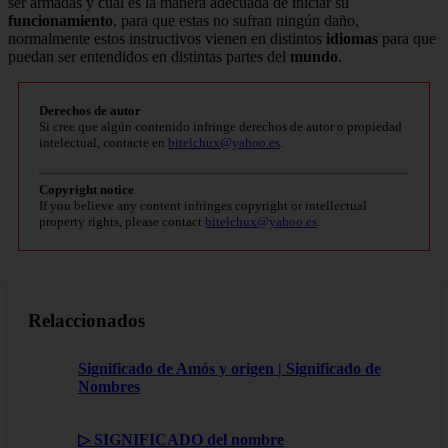
ser armadas y cuál es la manera adecuada de iniciar su
funcionamiento
, para que estas no sufran ningún daño,
normalmente estos instructivos vienen en distintos
idiomas
para que
puedan ser entendidos en distintas partes del
mundo
.
Derechos de autor
Si cree que algún contenido infringe derechos de autor o propiedad
intelectual, contacte en
bitelchux@yahoo.es
.
Copyright notice
If you believe any content infringes copyright or intellectual
property rights, please contact
bitelchux@yahoo.es
.
Relaccionados
Significado de Amós y origen | Significado de
Nombres
▷ SIGNIFICADO del nombre