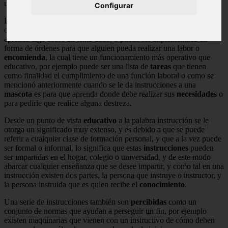
una serie de información.
Configurar
Las
instrucciones
que se reciben son conocimientos adquiridos, los
cuales pueden venir en forma de enseñanza, para que alguien
aprenda algo sobre un tema dado, o puede ser implementada en
forma de órdenes para que alguien pueda realizar una labor o
encomienda
, la cual tiene un funcionamiento más operativo que
educativo, por ejemplo puede ser una lista de
tareas
que tienen
como finalidad el cumplimiento de una función laboral o como se
mencionó anteriormente cuando se le da instrucciones a una
mascota
es para que aprenda donde debe realizar sus
necesidades
o
para pedirle que realice alguna destreza.
Desde un punto de vista
educativo
a la palabra instrucción se le
otorga un significado muy extenso, y es debido a que se puede
referir a cualquier clase de formación personal, y que a la vez puede
ser formal o informal, lo significa que estas
instrucciones
pueden
ser impartidas en el hogar, colegio o universidad, y de este modo
abarcar cualquier enseñanza que se desee impartir, y como tal en una
instrucción existen dos partes, la persona que instruye o instructor, y
la persona instruida que es quien recibe el
conocimiento
.
Una serie de instrucciones también son
percibidas
como un
conjunto de normas que ayudan a perseguir un fin, por ejemplo
existen maquinarias que vienen con un instructivo de cómo deben