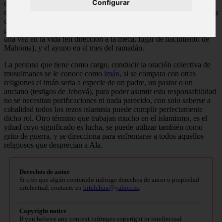
Configurar
que es digno de cualquier alabanza y confianza. Su religión posee
cinco pilares fuertes, o cinco costumbres que los caracteriza como: la
creencia solo en Alá, la oración matutina a ese Dios, la ayuda
persistente a los necesitados, la peregrinación al menos practicada
una vez en la vida (en dirección a la meca, lugar de nacimiento de
Mahoma), y el ayuno en el mes del ramadán.
La persona que tiene como cargo, conducir la oración colectiva de
musulmanes se le conoce como
imán
, si se compara con otras
religiones el imán seria a especie de un padre, un pastor o un
anciano (testigos de Jehová), para poder asumir esta responsabilidad
no se necesitan purificaciones ni nada parecido, con solo saberse a
cabalidad todos los rezos islamista puede cumplir perfectamente
dicho rol. Otro término que trabajan mucho en el islamismo, es el
yihad cuyo significado es lucha, se puede utilizar también como
grito de guerra, y se direcciona para enfrentarse a todos aquellos
religiosos que desprecian a Ala.
Derechos de autor
Si cree que algún contenido infringe derechos de autor o propiedad
intelectual, contacte en
bitelchux@yahoo.es
.
Copyright notice
If you believe any content infringes copyright or intellectual