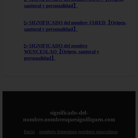
santoral y personalidad】
▷ SIGNIFICADO del nombre JARED【Origen,
santoral y personalidad】
▷ SIGNIFICADO del nombre
WENCESLAO【Origen, santoral y
personalidad】
significado-del-
nombre.nombresquesignifiquen.com
Inicio
nombres femeninos
nombres masculinos