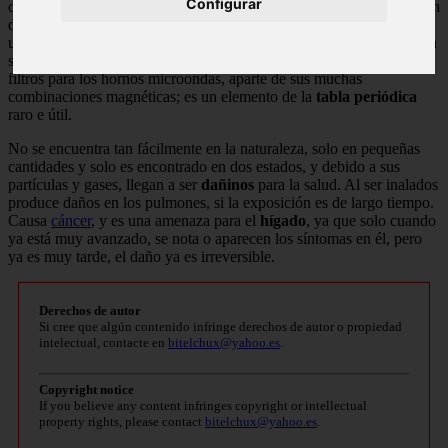
Configurar
comenzando a usarse en
catalizar
y pulir los cristales, su fabricación
de fósforos por alto contenido de
óxido de itrio
y el vanado itrio,
usado también para dar el color a los tubos de la televisión. También
se crean granates de hierro, que los utilizan en la fabricación de
filtros para los hornos microondas, aparte de sus muchas
combinaciones magnéticas; es un elemento de la
tabla periódica
raro e útil.
No se encuentra tan fácilmente en la naturaleza, solo en pequeñas
cantidades y solo es encontrado en dos estados, y debido a sus
partículas y gases, llegan a ser
dañinos
para la salud. Al ser inalados
produce daños en los pulmones, si la exposición es de largo tiempo.
Causa
cáncer
, y es una amenaza para el
hígado
, ya que solo cuando
ya está muy avanzado, se nota o aparecen los síntomas en él, pero
ya es muy tarde, el daño ya es irreversible.
Derechos de autor
Si cree que algún contenido infringe derechos de autor o propiedad
intelectual, contacte en
bitelchux@yahoo.es
.
Copyright notice
If you believe any content infringes copyright or intellectual
property rights, please contact
bitelchux@yahoo.es
.