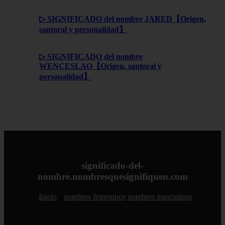
▷ SIGNIFICADO del nombre JARED【Origen,
santoral y personalidad】
▷ SIGNIFICADO del nombre
WENCESLAO【Origen, santoral y
personalidad】
significado-del-
nombre.nombresquesignifiquen.com
Inicio
nombres femeninos
nombres masculinos