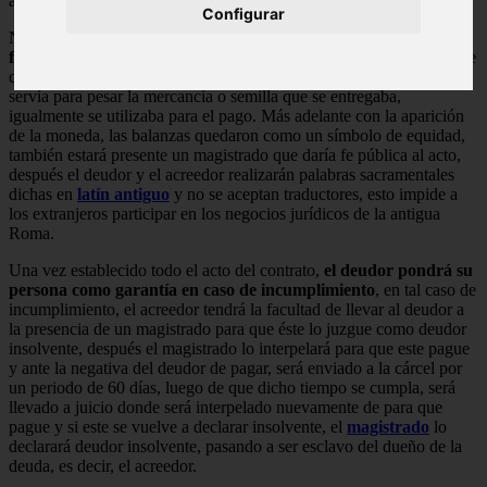
acto,
tiempo
de pago, ganancias y
garantías
.
Configurar
Nexum:
Es el contrato en sí, es decir, es la parte ritualista o
formalista
de tipo “vervis” (verbal), que se realizará en presencia de
cinco (5) testigos “Sui Juris”, un porta balanza que en principio
servía para pesar la mercancía o semilla que se entregaba,
igualmente se utilizaba para el pago. Más adelante con la aparición
de la moneda, las balanzas quedaron como un símbolo de equidad,
también estará presente un magistrado que daría fe pública al acto,
después el deudor y el acreedor realizarán palabras sacramentales
dichas en
latín antiguo
y no se aceptan traductores, esto impide a
los extranjeros participar en los negocios jurídicos de la antigua
Roma.
Una vez establecido todo el acto del contrato,
el deudor pondrá su
persona como garantía en caso de incumplimiento
, en tal caso de
incumplimiento, el acreedor tendrá la facultad de llevar al deudor a
la presencia de un magistrado para que éste lo juzgue como deudor
insolvente, después el magistrado lo interpelará para que este pague
y ante la negativa del deudor de pagar, será enviado a la cárcel por
un periodo de 60 días, luego de que dicho tiempo se cumpla, será
llevado a juicio donde será interpelado nuevamente de para que
pague y si este se vuelve a declarar insolvente, el
magistrado
lo
declarará deudor insolvente, pasando a ser esclavo del dueño de la
deuda, es decir, el acreedor.