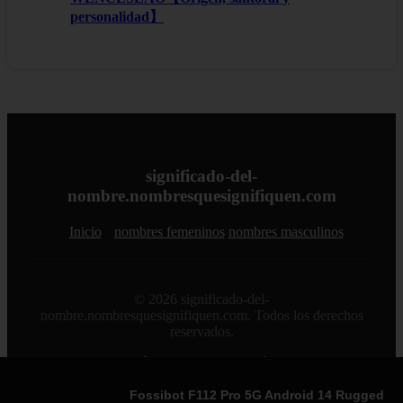
personalidad】
significado-del-
nombre.nombresquesignifiquen.com
Inicio
nombres femeninos
nombres masculinos
© 2026 significado-del-
nombre.nombresquesignifiquen.com. Todos los derechos
reservados.
Sitemap
|
RSS
|
Política de Cookies
|
Política de Privacidad
|
Aviso legal
|
Contacto
|
Creado por 0lemiswebs SEO y
Diseño web
|
Libro sobre Cabañuelas
Fossibot F112 Pro 5G Android 14 Rugged