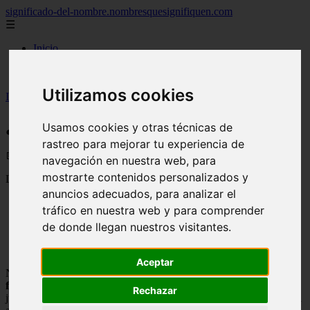
significado-del-nombre.nombresquesignifiquen.com
☰
Inicio
nombres femeninos
nombres masculinos
Utilizamos cookies
Inicio
>
nombres
>
¿Que es Negocios jurídicos en Roma?
¿Que es Negocios jurídicos en Roma?
Usamos cookies y otras técnicas de
rastreo para mejorar tu experiencia de
📅 06/07/2025
navegación en nuestra web, para
mostrarte contenidos personalizados y
Las negociaciones en roma
se realizaban en tres pasos
:
anuncios adecuados, para analizar el
Nexus
tráfico en nuestra web y para comprender
Nexum
de donde llegan nuestros visitantes.
Nexus liberatiur
Aceptar
Nexus: Es la
charla que va a utilizar el futuro acreedor y el
futuro deudor
, donde se establecerán las reglas del nuevo negocio
Rechazar
jurídico, como cuánto dinero o mercancía se necesita para realizar el