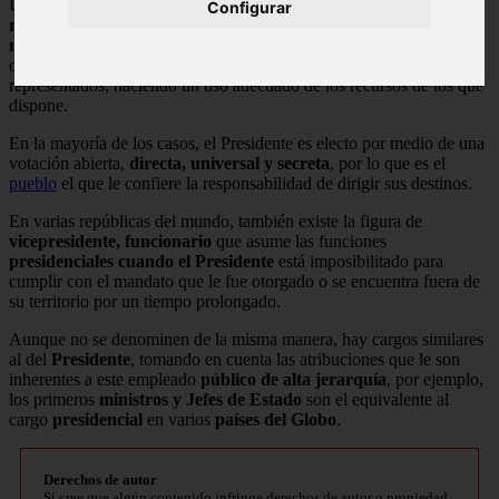
Una de las
funciones principales
de quien ejerce este cargo es la
Configurar
representación de su país
ante los
organismos de orden
multinacional
, con el objetivo de promover iniciativas que
contribuyan con el desarrollo integral y sostenible de sus
representados, haciendo un uso adecuado de los recursos de los que
dispone.
En la mayoría de los casos, el Presidente es electo por medio de una
votación abierta,
directa, universal y secreta
, por lo que es el
pueblo
el que le confiere la responsabilidad de dirigir sus destinos.
En varias repúblicas del mundo, también existe la figura de
vicepresidente, funcionario
que asume las funciones
presidenciales cuando el Presidente
está imposibilitado para
cumplir con el mandato que le fue otorgado o se encuentra fuera de
su territorio por un tiempo prolongado.
Aunque no se denominen de la misma manera, hay cargos similares
al del
Presidente
, tomando en cuenta las atribuciones que le son
inherentes a este empleado
público de alta jerarquía
, por ejemplo,
los primeros
ministros y Jefes de Estado
son el equivalente al
cargo
presidencial
en varios
países del Globo
.
Derechos de autor
Si cree que algún contenido infringe derechos de autor o propiedad