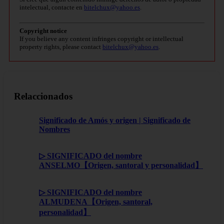
intelectual, contacte en
bitelchux@yahoo.es
.
Copyright notice
If you believe any content infringes copyright or intellectual
property rights, please contact
bitelchux@yahoo.es
.
Relaccionados
Significado de Amós y origen | Significado de
Nombres
▷ SIGNIFICADO del nombre
ANSELMO【Origen, santoral y personalidad】
▷ SIGNIFICADO del nombre
ALMUDENA【Origen, santoral,
personalidad】