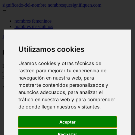
significado-del-nombre.nombresquesignifiquen.com
☰
nombres femeninos
nombres masculinos
Inicio
>
nombres
>
Página 55
Utilizamos cookies
nombres
Usamos cookies y otras técnicas de
Descubre todas las noticias de la categoría nombres. Artículos
rastreo para mejorar tu experiencia de
actualizados y contenido de calidad en significado-del-
nombre.nombresquesignifiquen.com.
navegación en nuestra web, para
mostrarte contenidos personalizados y
Mostrando 1297 - 1320 de 3040 artículos
anuncios adecuados, para analizar el
tráfico en nuestra web y para comprender
de donde llegan nuestros visitantes.
Aceptar
❮
❯
Rechazar