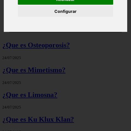
Configurar
Significado de Candela | Que significa el nombre
¿Que es Osteoporosis?
24/07/2025
¿Que es Mimetismo?
24/07/2025
¿Que es Limosna?
24/07/2025
¿Que es Ku Klux Klan?