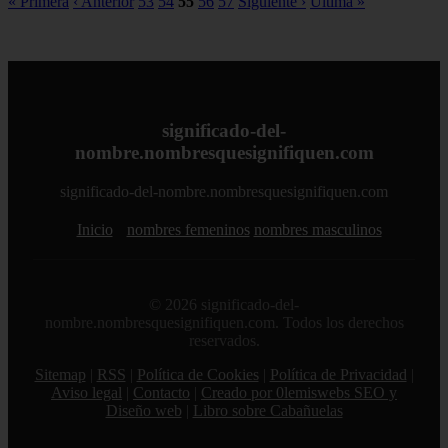
« Primera
‹ Anterior
53
54
55
56
57
Siguiente ›
Última »
significado-del-
nombre.nombresquesignifiquen.com
significado-del-nombre.nombresquesignifiquen.com
Inicio
nombres femeninos
nombres masculinos
© 2026 significado-del-
nombre.nombresquesignifiquen.com. Todos los derechos
reservados.
Sitemap
|
RSS
|
Política de Cookies
|
Política de Privacidad
|
Aviso legal
|
Contacto
|
Creado por 0lemiswebs SEO y
Diseño web
|
Libro sobre Cabañuelas