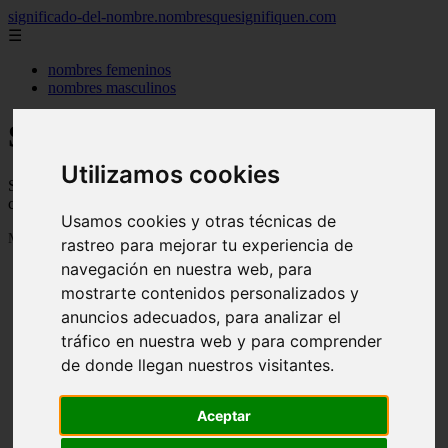
significado-del-nombre.nombresquesignifiquen.com
☰
nombres femeninos
nombres masculinos
Significado de los nombres
Utilizamos cookies
Significado de los nombres, su personalidad, de donde vienen y
cuanta gente se llama así
Usamos cookies y otras técnicas de
Mostrando 1 - 24 de 3040 artículos
rastreo para mejorar tu experiencia de
navegación en nuestra web, para
mostrarte contenidos personalizados y
anuncios adecuados, para analizar el
tráfico en nuestra web y para comprender
de donde llegan nuestros visitantes.
❮
❯
Aceptar