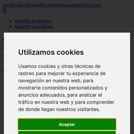
significado-del-nombre.nombresquesignifiquen.com
☰
nombres femeninos
nombres masculinos
Significado de los nombres
Utilizamos cookies
Significado de los nombres, su personalidad, de donde vienen y
cuanta gente se llama así
Usamos cookies y otras técnicas de
Mostrando 1 - 24 de 3040 artículos
rastreo para mejorar tu experiencia de
navegación en nuestra web, para
mostrarte contenidos personalizados y
anuncios adecuados, para analizar el
tráfico en nuestra web y para comprender
de donde llegan nuestros visitantes.
❮
❯
Aceptar